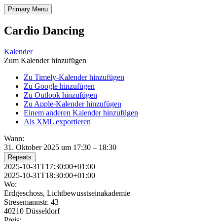
Skip
Primary Menu
Kalender der Lichtbewusstseinakademie
to
content
Cardio Dancing
Kalender
Zum Kalender hinzufügen
Zu Timely-Kalender hinzufügen
Zu Google hinzufügen
Zu Outlook hinzufügen
Zu Apple-Kalender hinzufügen
Einem anderen Kalender hinzufügen
Als XML exportieren
Wann:
31. Oktober 2025 um 17:30 – 18:30
Repeats
2025-10-31T17:30:00+01:00
2025-10-31T18:30:00+01:00
Wo:
Erdgeschoss, Lichtbewusstseinakademie
Stresemannstr. 43
40210 Düsseldorf
Preis: